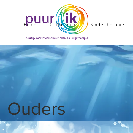
Home
De Therapeut
Kindertherapie
Ouders