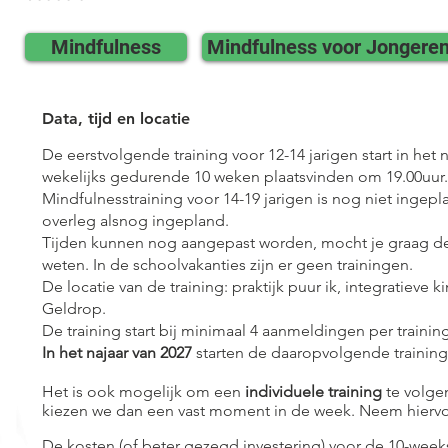
Mindfulness
Mindfulness voor Jongere
Data, tijd en locatie
De eerstvolgende training voor 12-14 jarigen start in het 
wekelijks gedurende 10 weken plaatsvinden om 19.00uur.
Mindfulnesstraining voor 14-19 jarigen is nog niet ingep
overleg alsnog ingepland.
Tijden kunnen nog aangepast worden, mocht je graag deel
weten. In de schoolvakanties zijn er geen trainingen.
De locatie van de training: praktijk puur ik, integratieve 
Geldrop.
De training start bij minimaal 4 aanmeldingen per training
In het najaar van 2027
starten de daaropvolgende training
Het is ook mogelijk om een
individuele training
te volge
kiezen we dan een vast moment in de week. Neem hierv
De kosten (of beter gezegd investering) voor de 10-weekse t