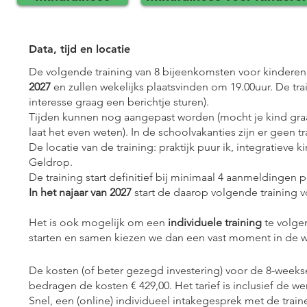
Data, tijd en locatie
De volgende training van 8 bijeenkomsten voor kinderen v
2027
en zullen wekelijks plaatsvinden om 19.00uur. De trai
interesse graag een berichtje sturen).
Tijden kunnen nog aangepast worden (mocht je kind graag 
laat het even weten). In de schoolvakanties zijn er geen t
De locatie van de training: praktijk puur ik, integratieve 
Geldrop.
De training start definitief bij minimaal 4 aanmeldingen pe
In het najaar van 2027
start de daarop volgende training v
Het is ook mogelijk om een
individuele training
te volge
starten en samen kiezen we dan een vast moment in de
De kosten (of beter gezegd investering) voor de 8-weekse 
bedragen de kosten € 429,00. Het tarief is inclusief de wer
Snel, een (online) individueel intakegesprek met de train